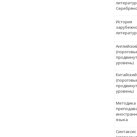
литерату
Серебряно
История
зарубежн
литературы
Английски
(пороговы
продвину
уровень)
Китайский
(пороговы
продвину
уровень)
Методика
преподав
иностранн
языка
Синтаксис