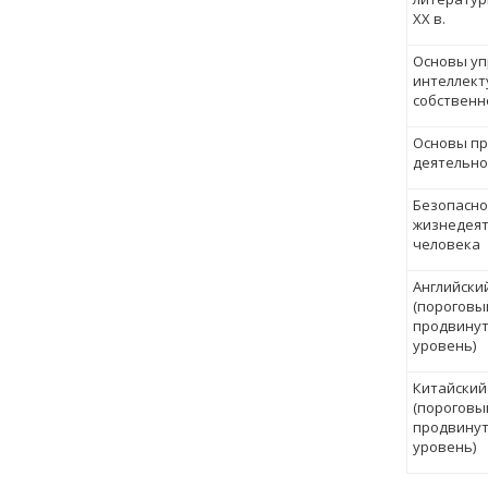
XX в.
Основы уп
интеллект
собственн
Основы пр
деятельно
Безопасно
жизнедеят
человека
Английски
(пороговы
продвину
уровень)
Китайский
(пороговы
продвину
уровень)