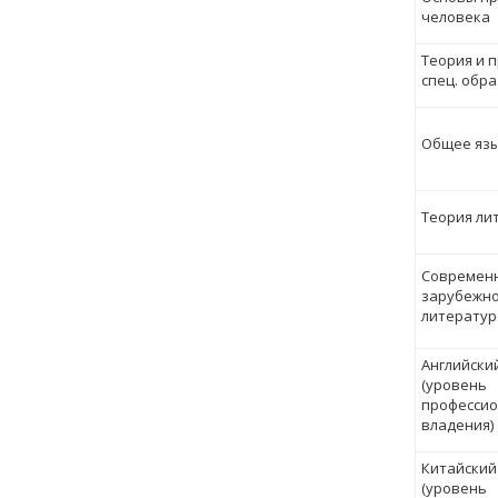
человека
Теория и 
спец. обр
Общее яз
Теория ли
Современ
зарубежн
литерату
Английски
(уровень
профессио
владения)
Китайский
(уровень