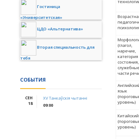
технологи
Гостиница
Возрастна
«Университетская»
педагогич
психологи
ЦДО «Альтернатива»
Морфолог
(глагол,
Вторая специальность для
наречие,
категория
тебя
состояния,
служебны
части речи
СОБЫТИЯ
Английски
язык
(пороговы
СЕН
XV Танкаўскія чытанні
уровень)
18
09:00
Китайский
(пороговы
уровень)