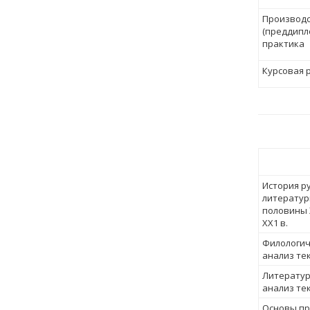
Производ
(преддипл
практика
Курсовая 
История р
литератур
половины 
ХХ1 в.
Филологич
анализ те
Литерату
анализ те
Основы пр