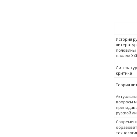
История р
литератур
половины 
начала ХХI
Литерату
критика
Теория ли
Актуальн
вопроcы м
преподав
русской л
Современ
образова
технологи