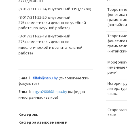
377 (деканат)
(8-017)
311-22-14, внутренний 119 (декан)
Теоретиче
фонетика 
(8-017)
311-22-20, внутренний
грамматик
375 (заместители декана по учебной
(английски
работе, по научной работе)
Теоретиче
(8-017)
311-22-19, внутренний
фонетика 
376
(заместитель декана по
грамматик
идеологической и воспитательной
(китайский
работе
)
Морфолог
(именные 
речи)
E-mail
:
(филологический
filfak@bspu.by
факультет)
История ру
литератур
E-mail:
lingva2006@bspu.by
(кафедра
языка
иностранных языков)
Старослав
Кафедры:
язык
Кафедра языкознания и