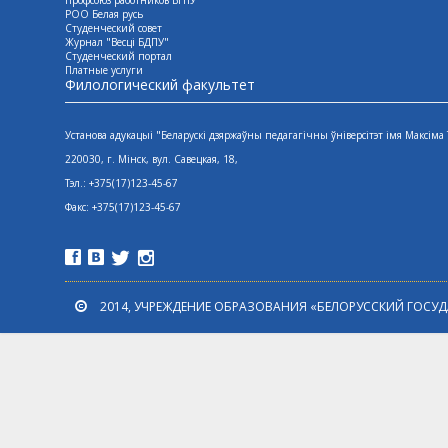
Профсоюз работников БГПУ
РОО Белая русь
Студенческий совет
Журнал "Весцi БДПУ"
Студенческий портал
Платные услуги
Филологический факультет
Установа адукацыі "Беларускі дзяржаўны педагагічны ўніверсітэт імя Максіма
220030, г. Мінск, вул. Савецкая, 18,
Тэл.: +375(17)123-45-67
Факс: +375(17)123-45-67
2014, УЧРЕЖДЕНИЕ ОБРАЗОВАНИЯ «БЕЛОРУССКИЙ ГОСУ