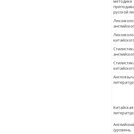
методике
преподав
русской л
Лексиколо
английско
Лексиколо
китайског
Стилистик
английско
Стилистик
китайског
Англоязыч
литератур
Китайская
литератур
Английски
(уровень