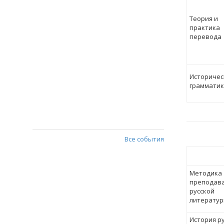
Теория и
практика
перевода
Историчес
грамматик
Все события
Методика
преподав
русской
литерату
История р