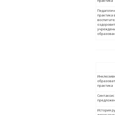
практика
Педагогич
практика 
воспитате
оздорови
учрежден
образова
Инклюзив
образова
практика
Синтаксис
предложен
История р
литературы