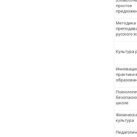
(словосоч
простое
предложен
Методика
преподав
русского я
Культура 
Инноваци
практики 
образова
Психологи
безопасно
школе
Физическ
культура
Педагогич