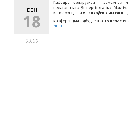
Кафедра беларускай і замежнай літ
педагагічнага ўніверсітэта імя Макс
СЕН
канферэнцыі
“
XV Танкаўскія чытанні”
18
Канферэнцыя адбудзецца
18 верасня 
ЛІСЦЕ
.
09:00