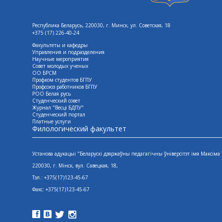
Республика Беларусь, 220030, г. Минск, ул. Советская, 18
+375 (17) 226-40-24
Факультеты и кафедры
Управления и подразделения
Научные мероприятия
Совет молодых ученых
ОО БРСМ
Профком студентов БГПУ
Профсоюз работников БГПУ
РОО Белая русь
Студенческий совет
Журнал "Весцi БДПУ"
Студенческий портал
Платные услуги
Филологический факультет
Установа адукацыі "Беларускі дзяржаўны педагагічны ўніверсітэт імя Максіма
220030, г. Мінск, вул. Савецкая, 18,
Тэл.: +375(17)123-45-67
Факс: +375(17)123-45-67